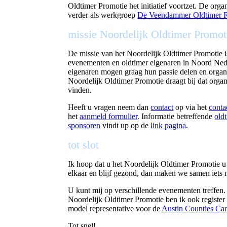
Oldtimer Promotie het initiatief voortzet. De or
verder als werkgroep
De Veendammer Oldtimer R
missie Noordelijk Oldtimer Promot
De missie van het Noordelijk Oldtimer Promotie i
evenementen en oldtimer eigenaren in Noord Nede
eigenaren mogen graag hun passie delen en organi
Noordelijk Oldtimer Promotie draagt bij dat organ
vinden.
Heeft u vragen neem dan
contact
op via het
conta
het
aanmeld formulier
. Informatie betreffende
old
sponsoren
vindt up op de
link pagina
.
tot slot
Ik hoop dat u het Noordelijk Oldtimer Promotie u
elkaar en blijf gezond, dan maken we samen iets
U kunt mij op verschillende evenementen treffen. 
Noordelijk Oldtimer Promotie ben ik ook register
model representative voor de
Austin Counties Ca
Tot snel!