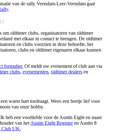
ganisatie van de rally Veendam-Leer-Veendam gaat
ally
.
ie
s om oldtimer clubs, organisatoren van oldtimer
rland met elkaar in contact te brengen. De oldtimer
satoren en clubs voorzien in deze behoefte, het
isatoren, clubs en oldtimer eigenaren elkaar kunnen
ct formulier.
Of meldt uw evenement of club aan via
timer clubs
,
evenementen
,
oldtimer dealers
en
 een warm hart toedraagt. Wees een beetje lief voor
 moois van onze hobby.
Ik heb een voorliefde voor de Austin Eight en naast
 houder van het
Austin Eight Register
en Austin 8
r Club UK.