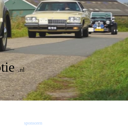
tie
.nl
sponsoren