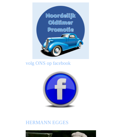
volg ONS op facebook
HERMANN EGGES