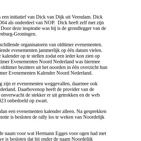
s een initiatief van Dick van Dijk uit Veendam. Dick
2004 als onderdeel van NOP. Dick heeft zelf met zijn
Door deze inspiratie was hij is de grondlegger van de
enburg-Groningen.
schillende organisatoren van oldtimer evenementen.
llende evenementen jammerlijk op één datum vielen.
kalender op te stellen zodat een ieder kon zien op
dtimer Evenementen Noord Nederland was hiermee
oldtimer bezitters uit het noorden in één overzicht hun
dtimer Evenementen Kalender Noord Nederland.
ng zijn er evenementen weggevallen, daarmee ook
erland. Daarbovenop heeft de provider van de
nverwacht de stekker er uit getrokken en de web
2023 onbedoeld op zwart.
dan een evenementen kalender alleen. Na gesprekken
tie is besloten de rally los te weken van Noordelijk
ende naam voor wat Hermann Egges voor ogen had met
 is besloten dat hij onder de naam Noordelijk