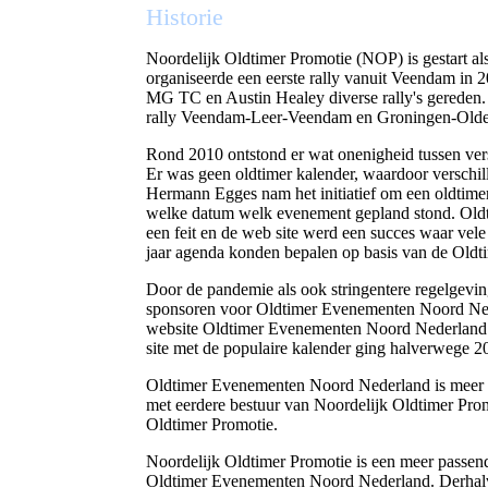
Historie
Noordelijk Oldtimer Promotie (NOP) is gestart al
organiseerde een eerste rally vanuit Veendam in 
MG TC en Austin Healey diverse rally's gereden. 
rally Veendam-Leer-Veendam en Groningen-Old
Rond 2010 ontstond er wat onenigheid tussen ver
Er was geen oldtimer kalender, waardoor verschi
Hermann Egges nam het initiatief om een oldtimer 
welke datum welk evenement gepland stond. Ol
een feit en de web site werd een succes waar vele 
jaar agenda konden bepalen op basis van de Ol
Door de pandemie als ook stringentere regelgevi
sponsoren voor Oldtimer Evenementen Noord Ned
website Oldtimer Evenementen Noord Nederland o
site met de populaire kalender ging halverwege 
Oldtimer Evenementen Noord Nederland is meer 
met eerdere bestuur van Noordelijk Oldtimer Promo
Oldtimer Promotie.
Noordelijk Oldtimer Promotie is een meer pass
Oldtimer Evenementen Noord Nederland. Derhalve