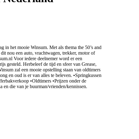
ag in het mooie Winsum. Met als thema the 50’s and
 dit nou een auto, vrachtwagen, trekker, motor of
sum.nl Voor iedere deelnemer word er een
s gesteld. Herbeleef de tijd en sfeer van Grease,
Winsum zal een mooie opstelling staan van oldtimers
jong en oud is er van alles te beleven. •Springkussen
ferbakverkoop •Oldtimers •Prijzen onder de
da en die van je buurman/vrienden/kennissen.