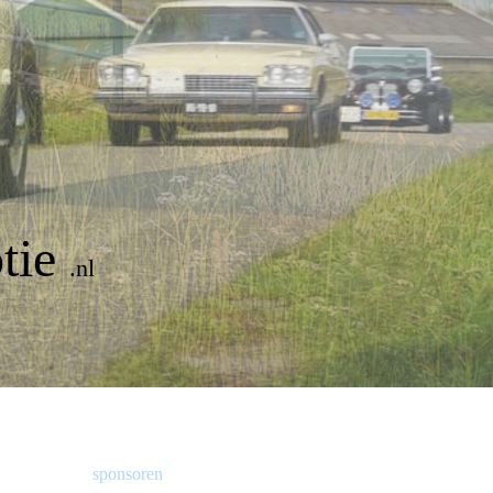
tie
.nl
sponsoren