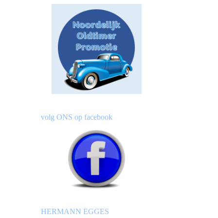
volg ONS op facebook
HERMANN EGGES